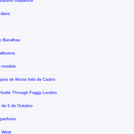
 starého mládence
 dans
o Bacalhau
Valbuena
o modelo
pois de Morta Inês de Castro
Hustle Through Foggy London
 de 5 de Outubro
s parfums
he West