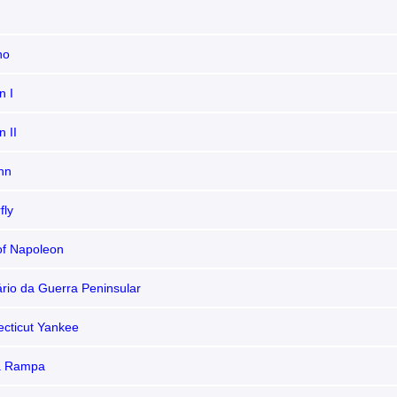
no
n I
n II
nn
fly
of Napoleon
rio da Guerra Peninsular
cticut Yankee
a Rampa