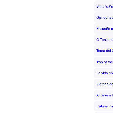
Smith's K
Gøngehøv
El sueño 
O Terremo
Toma del 
Two of th
La vida e
Viernes d
Abraham L
L'aluminit