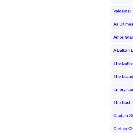
Valdemar 
As Última
Amor fatal
A Balkan 
The Battle
The Bran
En bryllup
The Bushr
Captain St
Cortejo Cí