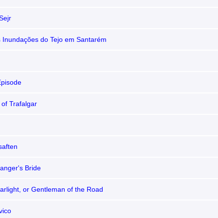
Sejr
s Inundações do Tejo em Santarém
Episode
 of Trafalgar
d
saften
anger's Bride
arlight, or Gentleman of the Road
vico