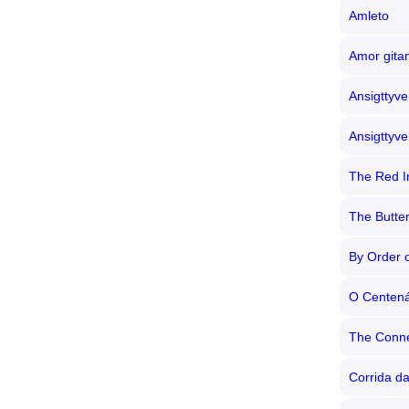
Amleto
Amor gita
Ansigttyve
Ansigttyve
The Red I
The Butter
By Order 
O Centená
The Conne
Corrida d