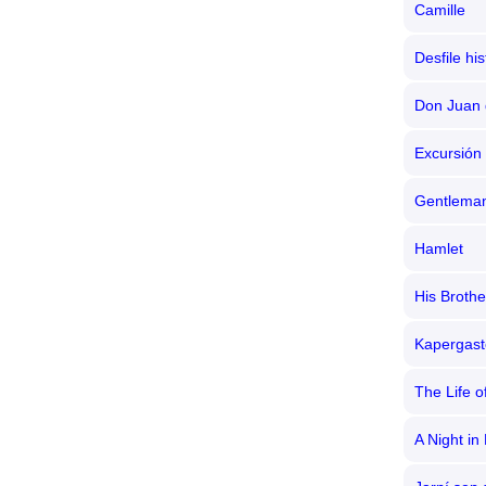
Camille
Desfile hi
Don Juan 
Excursión
Gentlema
Hamlet
His Brothe
Kapergas
The Life 
A Night in