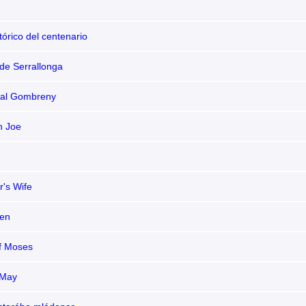
stórico del centenario
de Serrallonga
 al Gombreny
n Joe
r's Wife
ten
of Moses
 May