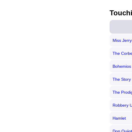
Touch
Miss Jerry
The Corbe
Bohemios
The Story 
The Prodi
Robbery 
Hamlet
Don Quijo