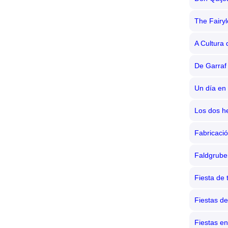
The Fairy
A Cultura
De Garraf
Un día en
Los dos 
Fabricació
Faldgrube
Fiesta de 
Fiestas de
Fiestas en