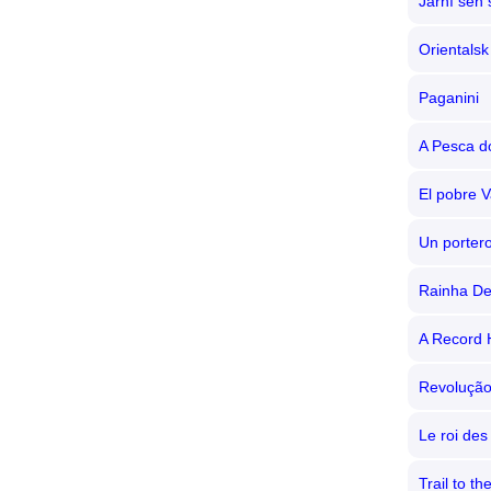
Jarní sen
Orientalsk
Paganini
A Pesca d
El pobre 
Un porter
Rainha De
A Record 
Revolução
Le roi de
Trail to t