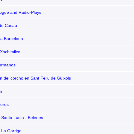
logue and Radio-Plays
 do Cacau
 a Barcelona
 Xochimilco
hermanos
n del corcho en Sant Feliu de Guixols
n
toros
 Santa Lucía - Belenes
 La Garriga