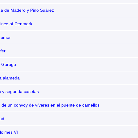
ica de Madero y Pino Suárez
rince of Denmark
 amor
fer
el Gurugu
la alameda
a y segunda casetas
 de un convoy de víveres en el puente de camellos
ad
Holmes VI