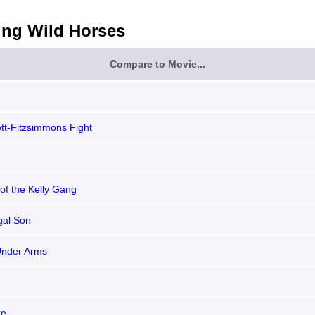
ing Wild Horses
Compare to Movie...
tt-Fitzsimmons Fight
of the Kelly Gang
gal Son
Under Arms
te