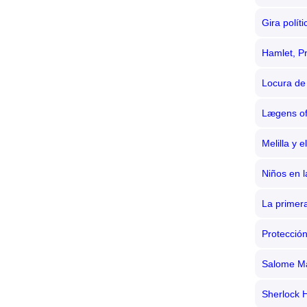
Gira polít
Hamlet, P
Locura de
Lægens of
Melilla y 
Niños en 
La primer
Protección
Salome M
Sherlock 