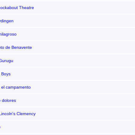
nockabout Theatre
dingen
milagroso
to de Benavente
Gurugu
e Boys
n el campamento
e dolores
incoln's Clemency
e